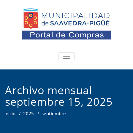
Saltar
al
contenido
Portal
Oficina de Compras
ALTERNAR
NAVEGACIÓN
Archivo mensual
septiembre 15, 2025
Inicio
/
2025
/
septiembre