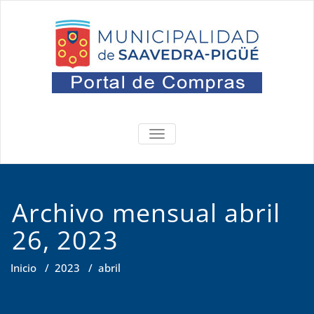
Saltar
al
contenido
Portal
Oficina de Compras
ALTERNAR
NAVEGACIÓN
Archivo mensual abril
26, 2023
Inicio
/
2023
/
abril