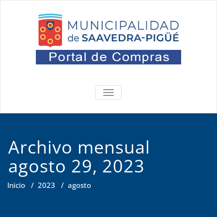
Saltar
al
contenido
Portal
Oficina de Compras
ALTERNAR
NAVEGACIÓN
Archivo mensual
agosto 29, 2023
Inicio
/
2023
/
agosto