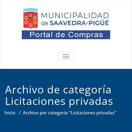
Saltar
al
contenido
Portal
Oficina de Compras
ALTERNAR
NAVEGACIÓN
Archivo de categoría
Licitaciones privadas
Inicio
/
Archivo por categoría "Licitaciones privadas"