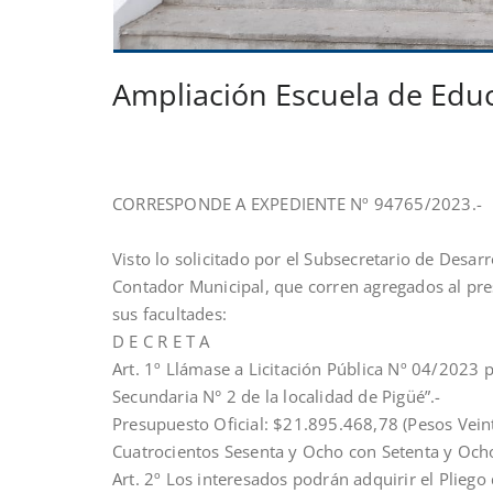
Ampliación Escuela de Edu
CORRESPONDE A EXPEDIENTE Nº 94765/2023.-
Visto lo solicitado por el Subsecretario de Desar
Contador Municipal, que corren agregados al pre
sus facultades:
D E C R E T A
Art. 1º Llámase a Licitación Pública Nº 04/2023 
Secundaria N° 2 de la localidad de Pigüé”.-
Presupuesto Oficial: $21.895.468,78 (Pesos Vein
Cuatrocientos Sesenta y Ocho con Setenta y Och
Art. 2º Los interesados podrán adquirir el Pliego