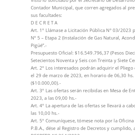
Contador Municipal, que corren agregados al pre
sus facultades:
D E C R E T A
Art. 1º Llámase a Licitación Pública Nº 03/2023 
N° 5 – Etapa 2 (Instalación de Gas Natural, Acon
Pigüé”.-
Presupuesto Oficial: $16.549.796,37 (Pesos Diec
Setecientos Noventa y Seis con Treinta y Siete Ce
Art. 2º Los interesados podrán adquirir el Pliego
el 29 de marzo de 2023, en horario de 06,30 hs. 
($10.000,00).-
Art. 3º Las ofertas serán recibidas en Mesa de E
2023, a las 09,00 hs.-
Art. 4º La apertura de las ofertas se llevará a c
las 10,00 hs.-
Art. 5º Comuníquese, tómese nota por la Oficina 
P.B.A., dése al Registro de Decretos y cumplido, 