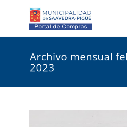
Saltar
al
Port
Oficina d
contenido
Archivo mensual fe
2023