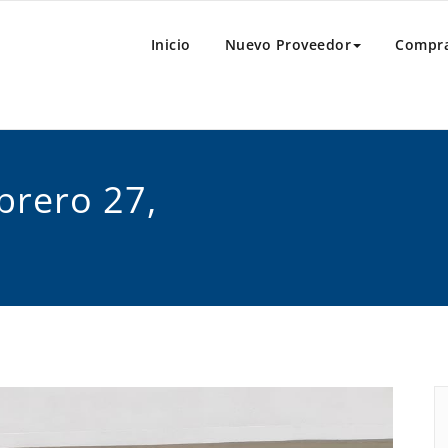
al
e Compras
Inicio
Nuevo Proveedor
Compr
brero 27,