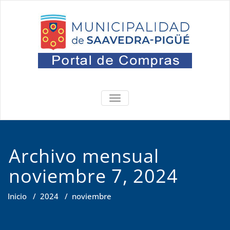
Saltar
al
contenido
Portal
Oficina de Compras
ALTERNAR
NAVEGACIÓN
Archivo mensual
noviembre 7, 2024
Inicio
/
2024
/
noviembre