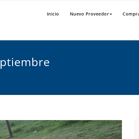
al
e Compras
Inicio
Nuevo Proveedor
Compr
eptiembre