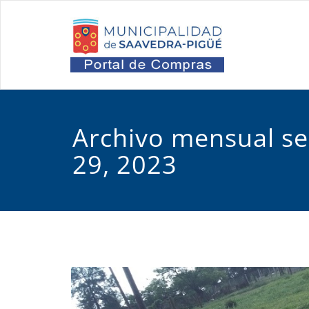
Saltar
al
Port
Oficina d
contenido
Archivo mensual s
29, 2023