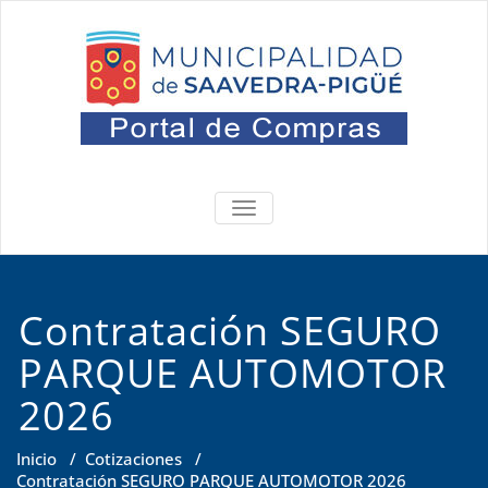
Saltar
al
contenido
Portal
Oficina de Compras
ALTERNAR
NAVEGACIÓN
Contratación SEGURO
PARQUE AUTOMOTOR
2026
Inicio
/
Cotizaciones
/
Contratación SEGURO PARQUE AUTOMOTOR 2026