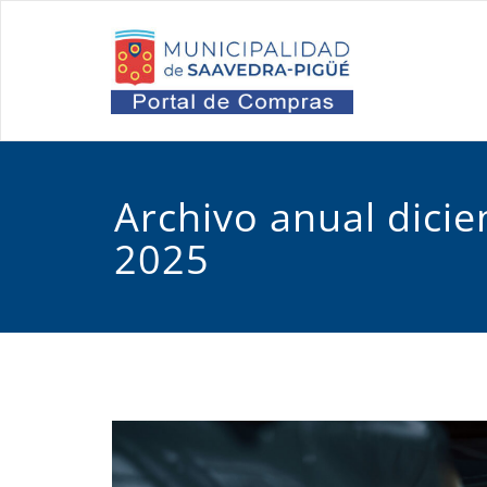
Saltar
al
Port
Oficina d
contenido
Archivo anual dici
2025