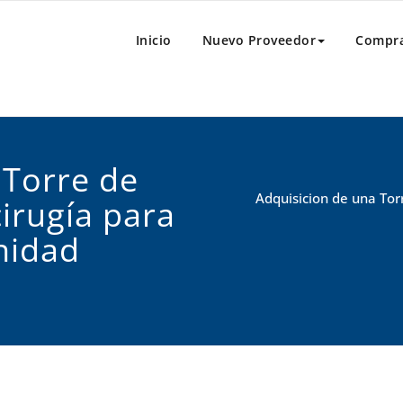
al
e Compras
Inicio
Nuevo Proveedor
Compr
 Torre de
Adquisicion de una Torr
irugía para
nidad