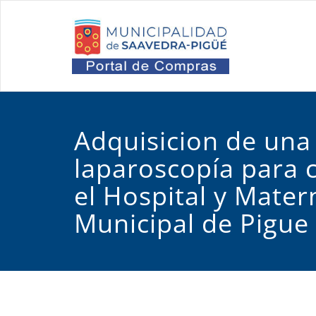
Saltar
al
Port
Oficina d
contenido
Adquisicion de una
laparoscopía para c
el Hospital y Mater
Municipal de Pigue