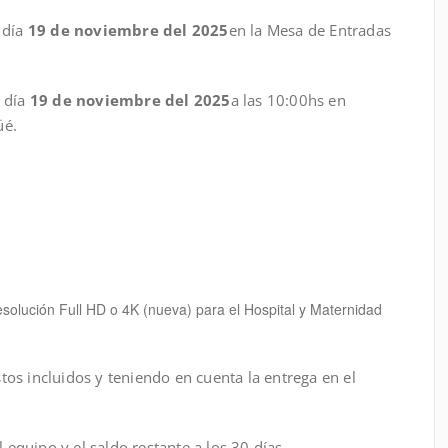
 día
19 de noviembre del 2025
en la Mesa de Entradas
l día
19 de noviembre del 2025
a las 10:00hs en
üé.
esolución Full HD o 4K (nueva) para el Hospital y Maternidad
tos incluidos y teniendo en cuenta la entrega en el
equipo y el saldo restante a los 30 días. –