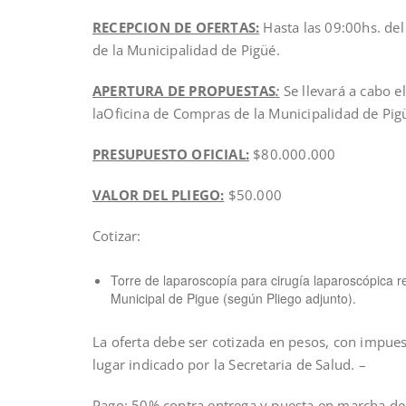
RECEPCION DE OFERTAS:
Hasta las 09:00hs. del
de la Municipalidad de Pigüé.
APERTURA DE PROPUESTAS
:
Se llevará a cabo e
laOficina de Compras de la Municipalidad de Pig
PRESUPUESTO OFICIAL:
$80.000.000
VALOR DEL PLIEGO:
$50.000
Cotizar:
Torre de laparoscopía para cirugía laparoscópica r
Municipal de Pigue (según Pliego adjunto).
La oferta debe ser cotizada en pesos, con impues
lugar indicado por la Secretaria de Salud. –
Pago: 50% contra entrega y puesta en marcha del 