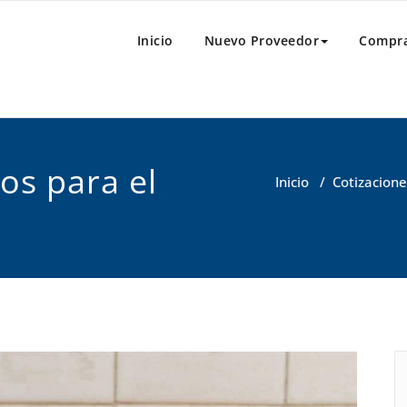
al
e Compras
Inicio
Nuevo Proveedor
Compr
os para el
Inicio
/
Cotizacione