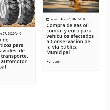
noviembre 27, 2025
0
Compra de gas oíl
común y euro para
e 27, 2025
0
vehículos afectados
 de
a Conservación de
icos para
la vía pública
 viales, de
Municipal
 transporte,
 automotor
Por
admin
pal