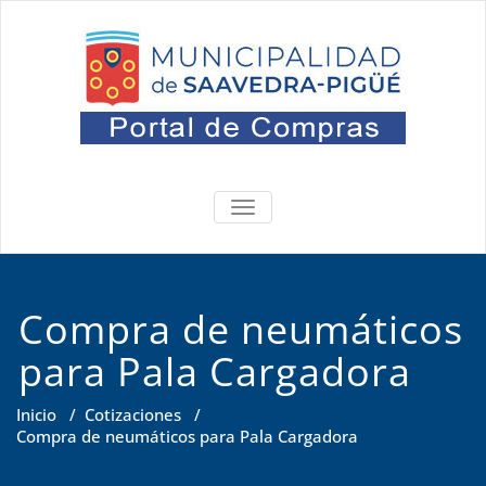
Saltar
al
contenido
Portal
Oficina de Compras
ALTERNAR
NAVEGACIÓN
Compra de neumáticos
para Pala Cargadora
Inicio
/
Cotizaciones
/
Compra de neumáticos para Pala Cargadora