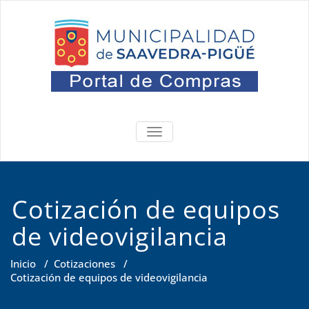
Saltar
al
contenido
Portal
Oficina de Compras
ALTERNAR
NAVEGACIÓN
Cotización de equipos
de videovigilancia
Inicio
/
Cotizaciones
/
Cotización de equipos de videovigilancia